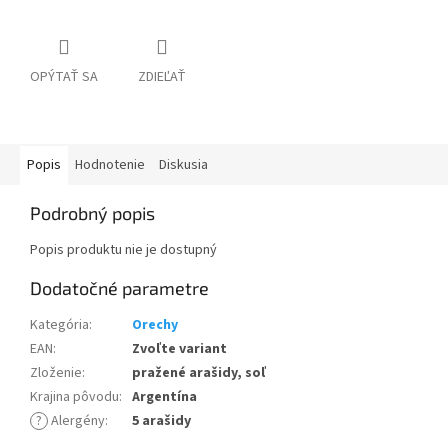
OPÝTAŤ SA
ZDIEĽAŤ
Popis
Hodnotenie
Diskusia
Podrobný popis
Popis produktu nie je dostupný
Dodatočné parametre
Kategória
:
Orechy
EAN
:
Zvoľte variant
Zloženie
:
pražené arašidy, soľ
Krajina pôvodu
:
Argentína
?
Alergény
:
5 arašidy