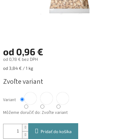
od
0,96 €
od
0,78 €
bez DPH
Jednotková
od 3,84 € / 1 kg
cena:
Zvoľte variant
Variant
Môžeme doručiť do:
Zvoľte variant
Pridať do košíka