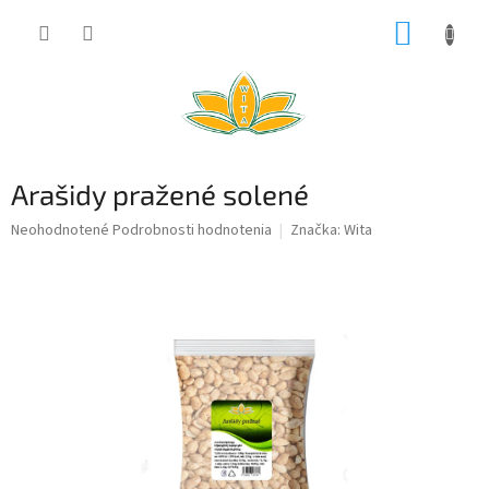
Prejsť
NÁKUP
na
obsah
KOŠÍK
Arašidy pražené solené
Priemerné
Neohodnotené
Podrobnosti hodnotenia
Značka:
Wita
hodnotenie
produktu
je
0,0
z
5
hviezdičiek.