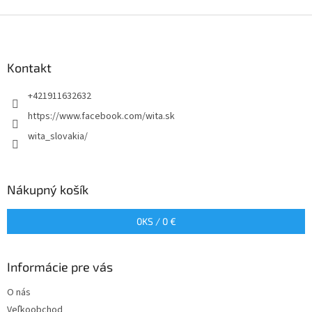
Z
á
p
ä
Kontakt
t
+421911632632
i
e
https://www.facebook.com/wita.sk
wita_slovakia/
Nákupný košík
0
KS /
0 €
Informácie pre vás
O nás
Veľkoobchod