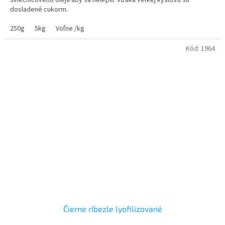
slnečnicového oleja aby sa nelepili. Vďaka veľkej kyslosti sú
dosladené cukorm.
250g
5kg
Voľne /kg
Kód:
1964
Čierne ríbezle lyofilizované