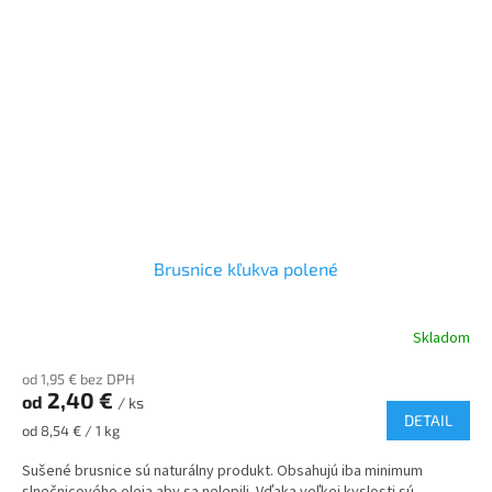
Brusnice kľukva polené
Skladom
od 1,95 € bez DPH
2,40 €
od
/ ks
DETAIL
Jednotková
od 8,54 € / 1 kg
cena:
Sušené brusnice sú naturálny produkt. Obsahujú iba minimum