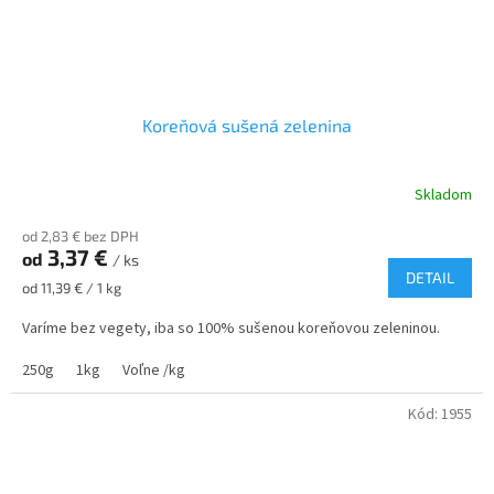
Koreňová sušená zelenina
Skladom
Priemerné
hodnotenie
od 2,83 € bez DPH
produktu
3,37 €
od
je
/ ks
DETAIL
5,0
Jednotková
od 11,39 € / 1 kg
z
cena:
5
Varíme bez vegety, iba so 100% sušenou koreňovou zeleninou.
hviezdičiek.
250g
1kg
Voľne /kg
Kód:
1955