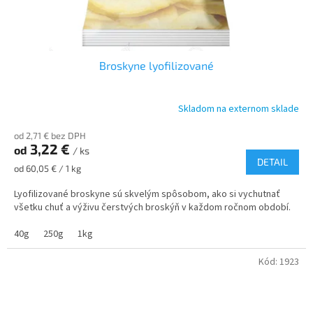
Broskyne lyofilizované
Skladom na externom sklade
Priemerné
hodnotenie
od 2,71 € bez DPH
produktu
3,22 €
od
je
/ ks
DETAIL
5,0
Jednotková
od 60,05 € / 1 kg
z
cena:
5
Lyofilizované broskyne sú skvelým spôsobom, ako si vychutnať
hviezdičiek.
všetku chuť a výživu čerstvých broskýň v každom ročnom období.
40g
250g
1kg
Kód:
1923