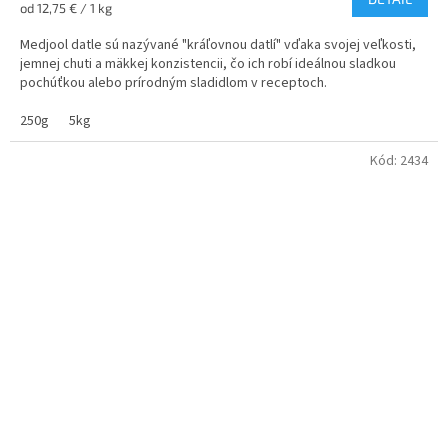
5,0
Jednotková
od 12,75 € / 1 kg
z
cena:
5
Medjool datle sú nazývané "kráľovnou datlí" vďaka svojej veľkosti,
hviezdičiek.
jemnej chuti a mäkkej konzistencii, čo ich robí ideálnou sladkou
pochúťkou alebo prírodným sladidlom v receptoch.
250g
5kg
Kód:
2434