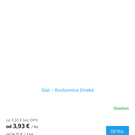
Goji – Kustovnica čínska
Skladom
Priemerné
hodnotenie
od 3,30 € bez DPH
produktu
3,93 €
od
je
/ ks
DETAIL
5,0
Jednotková
od 14,15 € / 1 kg