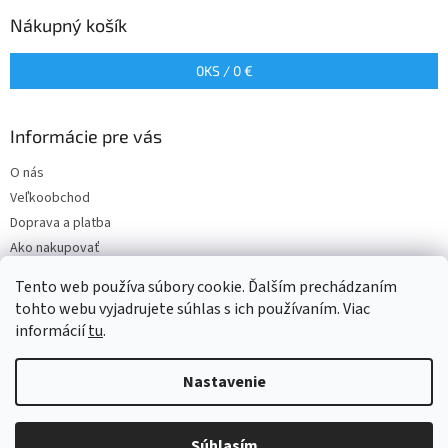
v
Nákupný košík
ý
p
i
0
KS /
0 €
s
u
Informácie pre vás
O nás
Veľkoobchod
Doprava a platba
Ako nakupovať
Obchodné podmienky
Tento web používa súbory cookie. Ďalším prechádzaním
Podmienky ochrany osobných údajov
tohto webu vyjadrujete súhlas s ich používaním. Viac
informácií
tu
.
Nastavenie
Vytvoril Shoptet
Súhlasím
Copyright 2026
Wita
. Všetky práva vyhradené.