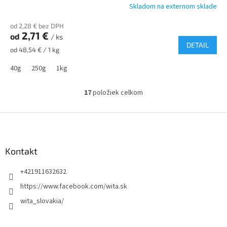
Skladom na externom sklade
od 2,28 € bez DPH
2,71 €
od
/ ks
DETAIL
Jednotková
od 48,54 € / 1 kg
cena:
40g
250g
1kg
17
položiek celkom
O
v
l
Z
á
á
d
p
a
ä
Kontakt
c
t
i
+421911632632
i
e
p
e
https://www.facebook.com/wita.sk
r
wita_slovakia/
v
k
y