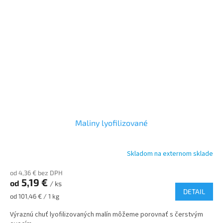
Maliny lyofilizované
Skladom na externom sklade
od 4,36 € bez DPH
5,19 €
od
/ ks
DETAIL
Jednotková
od 101,46 € / 1 kg
cena:
Výraznú chuť lyofilizovaných malín môžeme porovnať s čerstvým