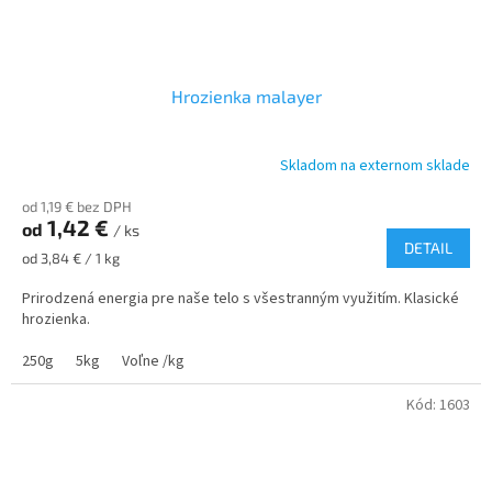
Hrozienka malayer
Skladom na externom sklade
od 1,19 € bez DPH
1,42 €
od
/ ks
DETAIL
Jednotková
od 3,84 € / 1 kg
cena:
Prirodzená energia pre naše telo s všestranným využitím. Klasické
hrozienka.
250g
5kg
Voľne /kg
Kód:
1603