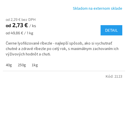
Skladom na externom sklade
od 2,29 € bez DPH
2,73 €
od
/ ks
DETAIL
Jednotková
od 49,86 € / 1 kg
cena:
Čierne lyofilizované ríbezle - najlepší spôsob, ako si vychutnať
chutné a zdravé ríbezle po celý rok, s maximálnym zachovaním ich
výživových hodnôt a chuti.
40g
250g
1kg
Kód:
2123