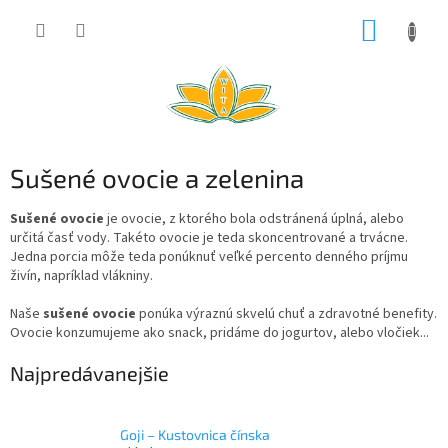
Prejsť
NÁKUP
na
obsah
KOŠÍK
Sušené ovocie a zelenina
Sušené ovocie
je ovocie, z ktorého bola odstránená úplná, alebo
určitá časť vody. Takéto ovocie je teda skoncentrované a trvácne.
Jedna porcia môže teda ponúknuť veľké percento denného príjmu
živín, napríklad vlákniny.
Naše
sušené ovocie
ponúka výraznú skvelú chuť a zdravotné benefity.
Ovocie konzumujeme ako snack, pridáme do jogurtov, alebo vločiek...
Najpredávanejšie
Goji – Kustovnica čínska