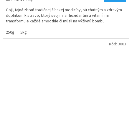
z
cena:
5
Goji, tajná zbraň tradičnej čínskej medicíny, sú chutným a zdravým
hviezdičiek.
doplnkom k strave, ktorý svojimi antioxidantmi a vitamínmi
transformuje každé smoothie či müsli na výživnú bombu.
250g
5kg
Kód:
3003