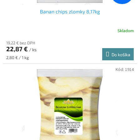
Banan chips zlomky 8,17kg
Skladom
19,22 € bez DPH
22,87 €
/ ks
Do košíka
Jednotková
2,80 € / 1 kg
cena:
Kód:
1914