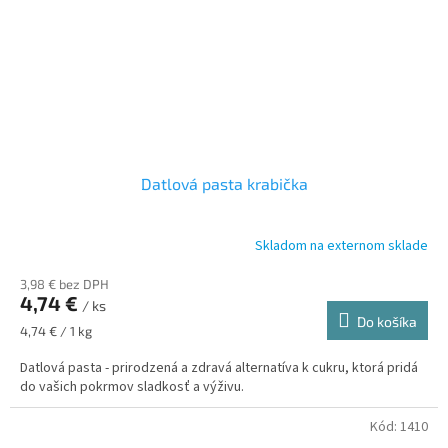
Datlová pasta krabička
Skladom na externom sklade
3,98 € bez DPH
4,74 €
/ ks
Do košíka
Jednotková
4,74 € / 1 kg
cena:
Datlová pasta - prirodzená a zdravá alternatíva k cukru, ktorá pridá
do vašich pokrmov sladkosť a výživu.
Kód:
1410