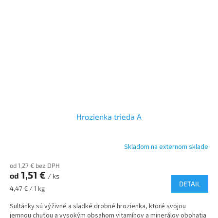
Hrozienka trieda A
Skladom na externom sklade
od 1,27 € bez DPH
1,51 €
od
/ ks
DETAIL
Jednotková
4,47 € / 1 kg
cena:
Sultánky sú výživné a sladké drobné hrozienka, ktoré svojou
jemnou chuťou a vysokým obsahom vitamínov a minerálov obohatia