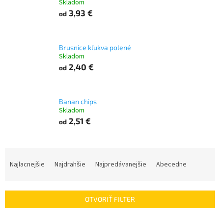
Skladom
3,93 €
od
Brusnice kľukva polené
Skladom
2,40 €
od
Banan chips
Skladom
2,51 €
od
R
a
Najlacnejšie
Najdrahšie
Najpredávanejšie
Abecedne
d
e
n
OTVORIŤ FILTER
i
e