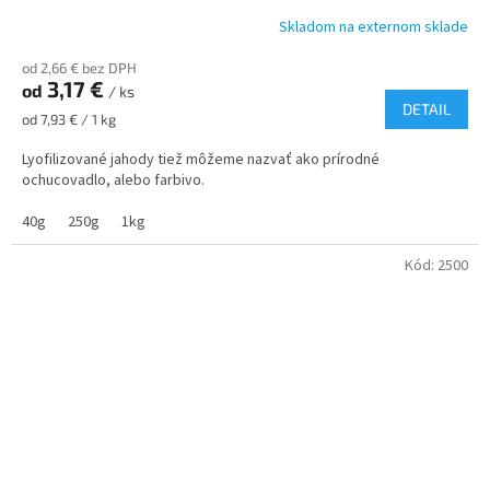
Skladom na externom sklade
od 2,66 € bez DPH
3,17 €
od
/ ks
DETAIL
Jednotková
od 7,93 € / 1 kg
cena:
Lyofilizované jahody tiež môžeme nazvať ako prírodné
ochucovadlo, alebo farbivo.
40g
250g
1kg
Kód:
2500