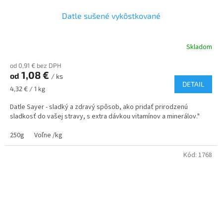
Datle sušené vykôstkované
Skladom
od 0,91 € bez DPH
1,08 €
od
/ ks
DETAIL
Jednotková
4,32 € / 1 kg
cena:
Datle Sayer - sladký a zdravý spôsob, ako pridať prirodzenú
sladkosť do vašej stravy, s extra dávkou vitamínov a minerálov."
250g
Voľne /kg
Kód:
1768