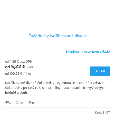
Čučoriedky lyofilizované divoké
Skladom na externom sklade
od 4,39 € bez DPH
5,22 €
od
/ ks
DETAIL
Jednotková
od 100,25 € / 1 kg
cena:
Lyofilizované divoké čučoriedky - vychutnajte si chutné a zdravé
čučoriedky po celý rok, s maximálnym zachovaním ich výživových
hodnôt a chuti.
40g
250g
1kg
Kód:
1497