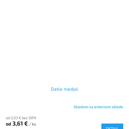
Datle medjol
Skladom na externom sklade
Priemerné
hodnotenie
od 3,03 € bez DPH
produktu
3,61 €
od
je
/ ks
DETAIL