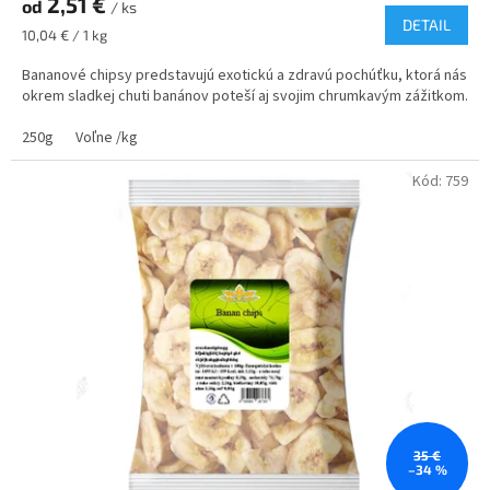
2,51 €
od
je
/ ks
DETAIL
5,0
Jednotková
10,04 € / 1 kg
z
cena:
5
Bananové chipsy predstavujú exotickú a zdravú pochúťku, ktorá nás
hviezdičiek.
okrem sladkej chuti banánov poteší aj svojim chrumkavým zážitkom.
250g
Voľne /kg
Kód:
759
35 €
–34 %