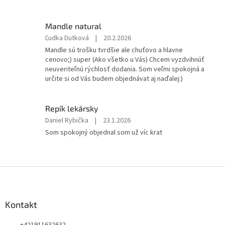
je
5
z
Mandle natural
5
Hodnotenie
Ľudka Dutková
|
20.2.2026
hviezdičiek.
produktu
Mandle sú trošku tvrdšie ale chuťovo a hlavne
je
cenovo;) super (Ako všetko u Vás) Chcem vyzdvihnúť
5
neuveriteľnú rýchlosť dodania. Som veľmi spokojná a
z
určite si od Vás budem objednávat aj naďalej:)
5
hviezdičiek.
Repík lekársky
Hodnotenie
Daniel Rybička
|
23.1.2026
produktu
Som spokojný objednal som už víc krat
je
5
z
5
Z
hviezdičiek.
á
p
ä
Kontakt
t