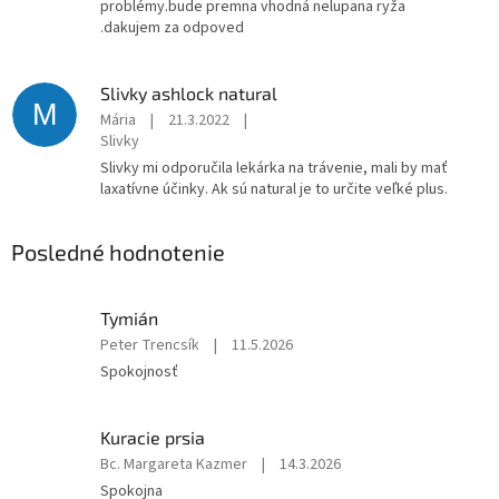
problémy.bude premna vhodná nelupana ryža
i
.dakujem za odpoved
a
Slivky ashlock natural
M
Mária
|
21.3.2022
|
Slivky
Slivky mi odporučila lekárka na trávenie, mali by mať
laxatívne účinky. Ak sú natural je to určite veľké plus.
Posledné hodnotenie
Tymián
Hodnotenie
Peter Trencsík
|
11.5.2026
produktu
Spokojnosť
je
5
z
Kuracie prsia
5
Hodnotenie
Bc. Margareta Kazmer
|
14.3.2026
hviezdičiek.
produktu
Spokojna