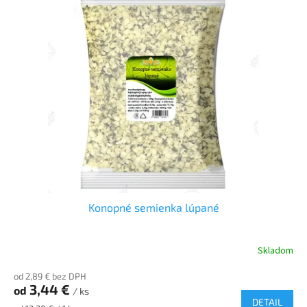
a
v
e
ľ
k
o
o
b
c
h
o
Konopné semienka lúpané
d
s
Skladom
o
od 2,89 € bez DPH
s
3,44 €
od
/ ks
u
DETAIL