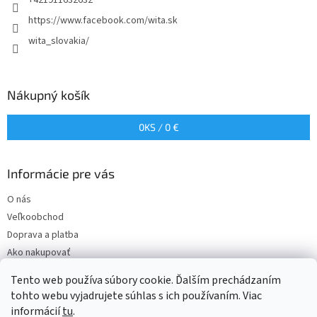
+421911632632
i
e
https://www.facebook.com/wita.sk
wita_slovakia/
Nákupný košík
0
KS /
0 €
Informácie pre vás
O nás
Veľkoobchod
Doprava a platba
Ako nakupovať
Obchodné podmienky
Tento web používa súbory cookie. Ďalším prechádzaním
Podmienky ochrany osobných údajov
tohto webu vyjadrujete súhlas s ich používaním. Viac
informácií
tu
.