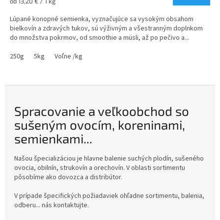
Jednotková
od 13,20 € / 1 kg
š
cena:
Lúpané konopné semienka, vyznačujúce sa vysokým obsahom
e
bielkovín a zdravých tukov, sú výživným a všestranným doplnkom
n
do množstva pokrmov, od smoothie a müsli, až po pečivo a...
ý
250g
5kg
Voľne /kg
m
o
v
o
Spracovanie a veľkoobchod so
c
sušeným ovocím, koreninami,
í
semienkami...
m
,
Našou špecializáciou je hlavne balenie suchých plodín, sušeného
ovocia, obilnín, strukovín a orechovín. V oblasti sortimentu
k
pôsobíme ako dovozca a distribútor.
o
V prípade špecifických požiadaviek ohľadne sortimentu, balenia,
r
odberu... nás kontaktujte.
e