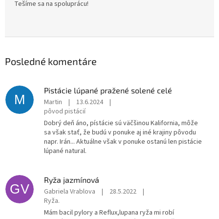
Tešíme sa na spoluprácu!
n
i
n
a
Posledné komentáre
m
i
,
Pistácie lúpané pražené solené celé
M
Martin
|
13.6.2024
|
s
pôvod pistácií
e
Dobrý deň áno, pístácie sú väčšinou Kalifornia, môže
m
sa však stať, že budú v ponuke aj iné krajiny pôvodu
napr. Irán... Aktuálne však v ponuke ostanú len pistácie
i
lúpané natural.
e
n
Ryža jazmínová
k
GV
Gabriela Vrablova
|
28.5.2022
|
a
Ryža.
m
Mám bacil pylory a Reflux,lupana ryža mi robí