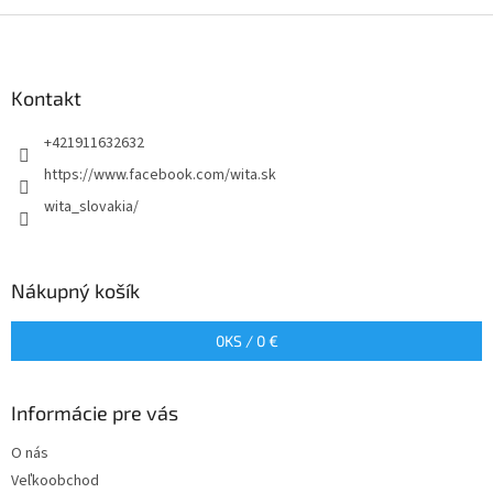
Z
á
p
ä
Kontakt
t
+421911632632
i
e
https://www.facebook.com/wita.sk
wita_slovakia/
Nákupný košík
0
KS /
0 €
Informácie pre vás
O nás
Veľkoobchod