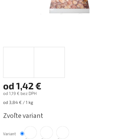
od
1,42 €
od
1,19 €
bez DPH
Jednotková
od 3,84 € / 1 kg
cena:
Zvoľte variant
Variant