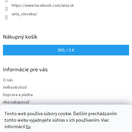
e
https://www.facebook.com/wita.sk
wita_slovakia/
Nákupný košík
0
KS /
0 €
Informácie pre vás
O nás
Veľkoobchod
Doprava a platba
Ako nakupovať
Obchodné podmienky
Tento web používa súbory cookie. Ďalším prechádzaním
Podmienky ochrany osobných údajov
tohto webu vyjadrujete súhlas s ich používaním. Viac
informácií
tu
.