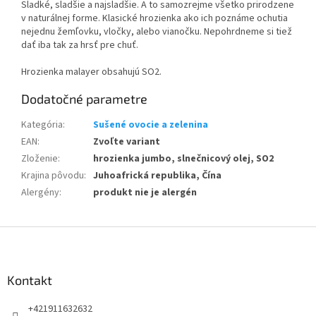
Sladké, sladšie a najsladšie. A to samozrejme všetko prirodzene
v naturálnej forme. Klasické hrozienka ako ich poznáme ochutia
nejednu žemľovku, vločky, alebo vianočku. Nepohrdneme si tiež
dať iba tak za hrsť pre chuť.
Hrozienka malayer obsahujú SO2.
Dodatočné parametre
Kategória
:
Sušené ovocie a zelenina
EAN
:
Zvoľte variant
Zloženie
:
hrozienka jumbo, slnečnicový olej, SO2
Krajina pôvodu
:
Juhoafrická republika, Čína
Alergény
:
produkt nie je alergén
Z
á
p
ä
Kontakt
t
+421911632632
i