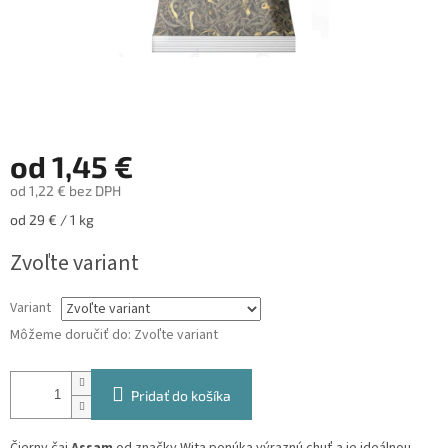
od
1,45 €
od
1,22 €
bez DPH
Jednotková
od 29 € / 1 kg
cena:
Zvoľte variant
Variant
Môžeme doručiť do:
Zvoľte variant
Pridať do košíka