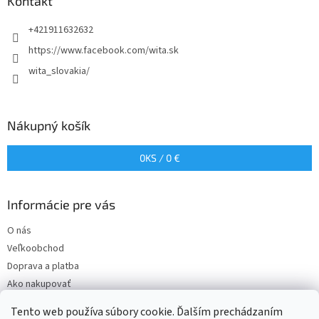
ä
Kontakt
t
+421911632632
i
e
https://www.facebook.com/wita.sk
wita_slovakia/
Nákupný košík
0
KS /
0 €
Informácie pre vás
O nás
Veľkoobchod
Doprava a platba
Ako nakupovať
Obchodné podmienky
Tento web používa súbory cookie. Ďalším prechádzaním