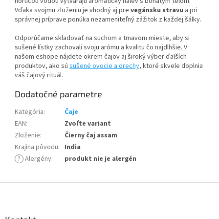
horúcou vodou vytvárajú aromatický nálev s bohatým telom.
Vďaka svojmu zloženiu je vhodný aj pre
vegánsku stravu
a pri
správnej príprave ponúka nezameniteľný zážitok z každej šálky.
Odporúčame skladovať na suchom a tmavom mieste, aby si
sušené lístky zachovali svoju arómu a kvalitu čo najdlhšie. V
našom eshope nájdete okrem čajov aj široký výber ďalších
produktov, ako sú
sušené ovocie a orechy
, ktoré skvele doplnia
váš čajový rituál.
Dodatočné parametre
Kategória
:
Čaje
EAN
:
Zvoľte variant
Zloženie
:
Čierny čaj assam
Krajina pôvodu
:
India
?
Alergény
:
produkt nie je alergén
Z
á
p