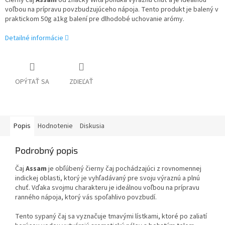
Čierny čaj
Assam
od značky Wita ponúka výraznú chuť a je ideálnou
voľbou na prípravu povzbudzujúceho nápoja. Tento produkt je balený v
praktickom 50g a1kg balení pre dlhodobé uchovanie arómy.
Detailné informácie
OPÝTAŤ SA
ZDIEĽAŤ
Popis
Hodnotenie
Diskusia
Podrobný popis
Čaj
Assam
je obľúbený čierny čaj pochádzajúci z rovnomennej
indickej oblasti, ktorý je vyhľadávaný pre svoju výraznú a plnú
chuť. Vďaka svojmu charakteru je ideálnou voľbou na prípravu
ranného nápoja, ktorý vás spoľahlivo povzbudí.
Tento sypaný čaj sa vyznačuje tmavými lístkami, ktoré po zaliatí