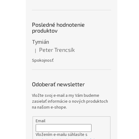
Posledné hodnotenie
produktov
Tymián
Peter Trencsík
|
Hodnotenie produktu je 5 z 5 hviezdičiek.
Spokojnosť
Odoberať newsletter
Vložte svoj e-mail a my Vám budeme
zasielať informácie o nových produktoch
na našom e-shope.
Email
Vložením e-mailu súhlasíte s