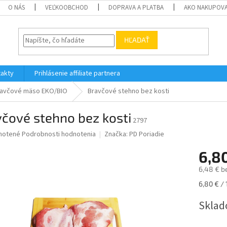
O NÁS
VEĽKOOBCHOD
DOPRAVA A PLATBA
AKO NAKUPOV
HĽADAŤ
akty
Prihlásenie affiliate partnera
avčové mäso EKO/BIO
Bravčové stehno bez kosti
čové stehno bez kosti
2797
né
notené
Podrobnosti hodnotenia
Značka:
PD Poriadie
nie
6,8
u
6,48 € b
Jednotk
6,80 € / 
cena:
iek.
Sklad