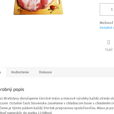
Možnosť d
Detailné 
TLAČ
s
Hodnotenie
Diskusia
robný popis
mci Bratislavy doručujeme čerstvé mäso a mäsové výrobky každú stredu v
ozom. Ostatné časti Slovenska zasielame v chladiacom boxe s chladením (+
čenie je týmto pádom každý štvrtok prepravnou spoločnosťou. Mäso je p
dnať najneskôr do piatku 12:00hod.