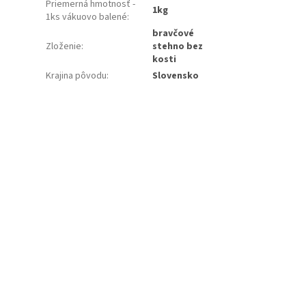
Priemerná hmotnosť -
1kg
1ks vákuovo balené
:
bravčové
Zloženie
:
stehno bez
kosti
Krajina pôvodu
:
Slovensko