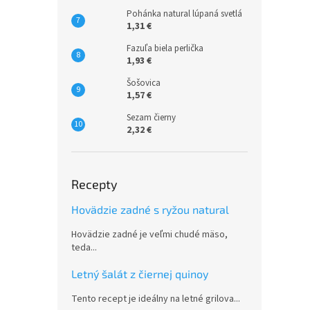
Pohánka natural lúpaná svetlá
1,31 €
Fazuľa biela perlička
1,93 €
Šošovica
1,57 €
Sezam čierny
2,32 €
Recepty
Hovädzie zadné s ryžou natural
Hovädzie zadné je veľmi chudé mäso,
teda...
Letný šalát z čiernej quinoy
Tento recept je ideálny na letné grilova...