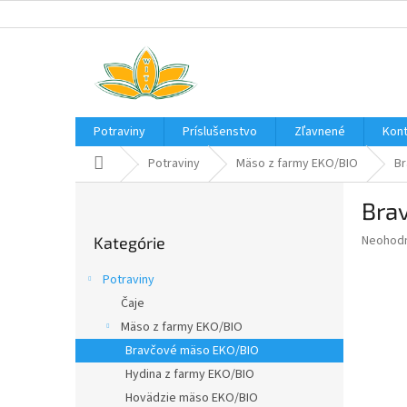
Prejsť
na
obsah
Potraviny
Príslušenstvo
Zľavnené
Kont
Domov
Potraviny
Mäso z farmy EKO/BIO
Br
B
Brav
o
Preskočiť
č
Priemer
Neohod
Kategórie
kategórie
n
hodnote
ý
produkt
Potraviny
p
je
Čaje
0,0
a
z
Mäso z farmy EKO/BIO
n
5
e
Bravčové mäso EKO/BIO
hviezdič
l
Hydina z farmy EKO/BIO
Hovädzie mäso EKO/BIO