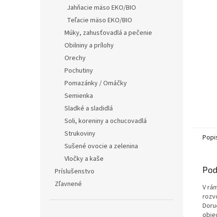
Jahňacie mäso EKO/BIO
Teľacie mäso EKO/BIO
Múky, zahusťovadlá a pečenie
Obilniny a prílohy
Orechy
Pochutiny
Pomazánky / Omáčky
Semienka
Sladké a sladidlá
Soli, koreniny a ochucovadlá
Strukoviny
Popi
Sušené ovocie a zelenina
Vločky a kaše
Pod
Príslušenstvo
Zľavnené
V rá
rozv
Doru
obje