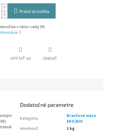
Pridať do košíka
oručnia v rámci celej SR.
informácie
OPÝTAŤ SA
ZDIEĽAŤ
Dodatočné parametre
lastným
Bravčové mäso
Kategória
:
5€).
EKO/BIO
otrebné
Hmotnosť
:
1 kg