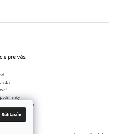
cie pre vás
od
platba
ovať
podmienky
 ochrany osobných
Súhlasím