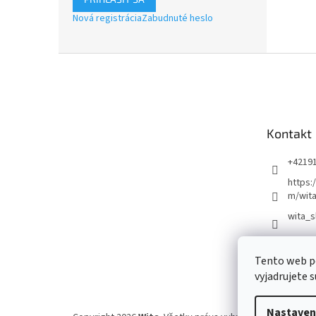
Nová registrácia
Zabudnuté heslo
Z
á
p
ä
t
Kontakt
i
e
+4219
https:
m/wita
wita_s
Tento web p
vyjadrujete s
Nastaven