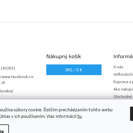
Nákupný košík
Informá
O nás
11632632
0
KS /
0 €
Veľkoobch
//www.facebook.co
Doprava a 
.sk
Ako nakup
lovakia/
Obchodné 
Podmienky
oužíva súbory cookie. Ďalším prechádzaním tohto webu
údajov
úhlas s ich používaním. Viac informácií
tu
.
ie