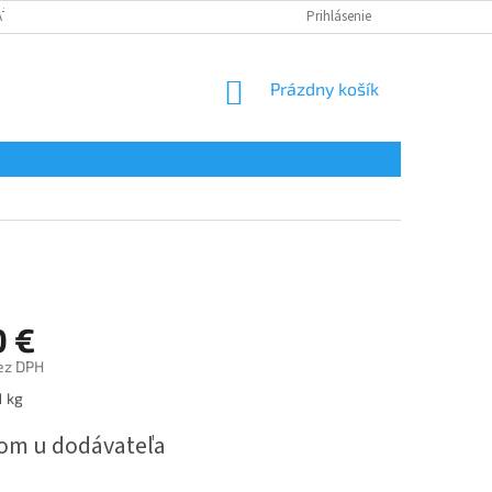
AŤ
OBCHODNÉ PODMIENKY
PODMIENKY OCHRANY OSOBNÝCH ÚDAJ
Prihlásenie
NÁKUPNÝ
Prázdny košík
KOŠÍK
0 €
ez DPH
ová
1 kg
om u dodávateľa