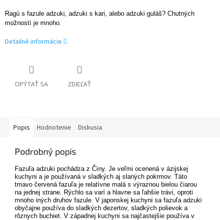
Ragú s fazule adzuki, adzuki s kari, alebo adzuki guláš? Chutných
možností je mnoho.
Detailné informácie
OPÝTAŤ SA
ZDIEĽAŤ
Popis
Hodnotenie
Diskusia
Podrobný popis
Fazuľa adzuki
pochádza z Číny. Je veľmi ocenená v ázijskej
kuchyni a je používaná v
sladkých aj slaných pokrmov
. Táto
tmavo červená fazuľa je relatívne malá s výraznou bielou čiarou
na jednej strane.
Rýchlo sa varí a hlavne sa ľahšie trávi
, oproti
mnoho iných druhov fazule. V japonskej kuchyni sa
fazuľa adzuki
obyčajne používa do sladkých dezertov, sladkých polievok a
rôznych buchiet. V západnej kuchyni sa najčastejšie používa v