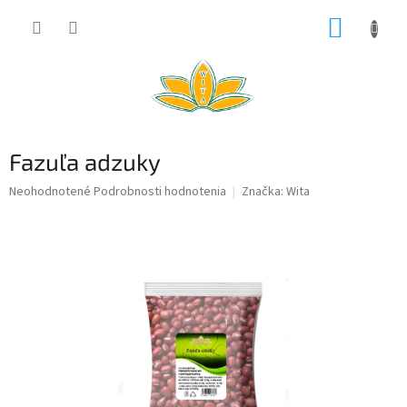
Prejsť
NÁKUP
na
obsah
KOŠÍK
Fazuľa adzuky
Priemerné
Neohodnotené
Podrobnosti hodnotenia
Značka:
Wita
hodnotenie
produktu
je
0,0
z
5
hviezdičiek.