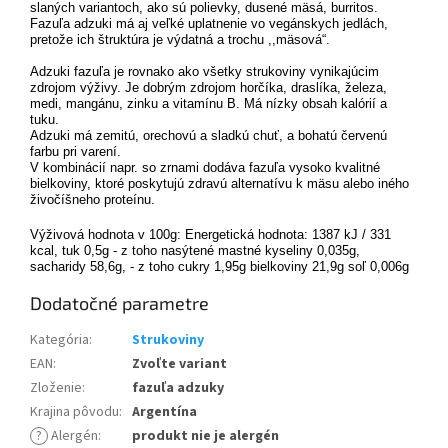
slaných variantoch, ako sú polievky, dusené mäsá, burritos.
Fazuľa adzuki má aj veľké uplatnenie vo vegánskych jedlách
,
pretože ich štruktúra je výdatná a trochu ,,mäsová“.
Adzuki fazuľa je rovnako ako všetky strukoviny vynikajúcim
zdrojom výživy.
Je dobrým zdrojom horčíka, draslíka, železa,
medi, mangánu, zinku a vitamínu B. Má nízky obsah kalórií a
tuku.
Adzuki má zemitú, orechovú a sladkú chuť, a bohatú červenú
farbu pri varení.
V kombinácií napr. so zrnami dodáva fazuľa vysoko kvalitné
bielkoviny, ktoré poskytujú zdravú alternatívu k mäsu alebo iného
živočíšneho proteínu.
Výživová hodnota v 100g: Energetická hodnota: 1387 kJ / 331
kcal, tuk 0,5g - z toho nasýtené mastné kyseliny 0,035g,
sacharidy 58,6g, - z toho cukry 1,95g bielkoviny 21,9g soľ 0,006g
Dodatočné parametre
Kategória
:
Strukoviny
EAN
:
Zvoľte variant
Zloženie
:
fazuľa adzuky
Krajina pôvodu
:
Argentína
?
Alergén
:
produkt nie je alergén