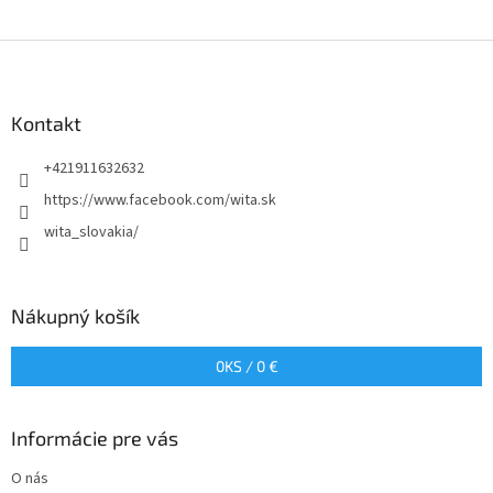
Z
á
p
ä
Kontakt
t
+421911632632
i
e
https://www.facebook.com/wita.sk
wita_slovakia/
Nákupný košík
0
KS /
0 €
Informácie pre vás
O nás