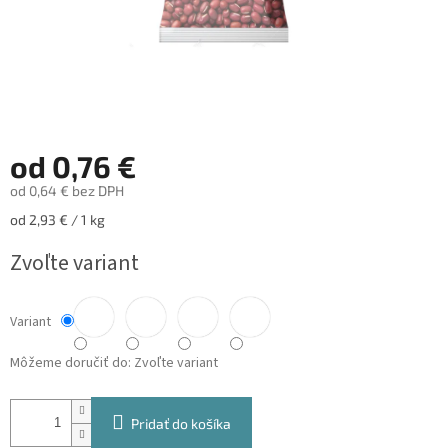
od
0,76 €
od
0,64 €
bez DPH
Jednotková
od 2,93 € / 1 kg
cena:
Zvoľte variant
Variant
Môžeme doručiť do:
Zvoľte variant
Pridať do košíka