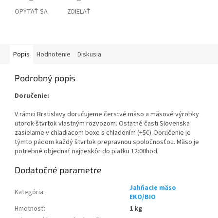
OPÝTAŤ SA
ZDIEĽAŤ
Popis
Hodnotenie
Diskusia
Podrobný popis
Doručenie:
V rámci Bratislavy doručujeme čerstvé mäso a mäsové výrobky
utorok-štvrtok vlastným rozvozom. Ostatné časti Slovenska
zasielame v chladiacom boxe s chladením (+5€). Doručenie je
týmto pádom každý štvrtok prepravnou spoločnosťou. Mäso je
potrebné objednať najneskôr do piatku 12:00hod.
Dodatočné parametre
Jahňacie mäso
Kategória
:
EKO/BIO
Hmotnosť
:
1 kg