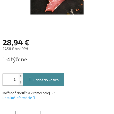
28,94 €
27,56 € bez DPH
Jednotková
1-4 týždne
cena:
Pridať do košíka
Možnosť doručnia v rámci celej SR.
Detailné informácie