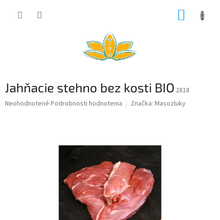
Prejsť
NÁKUP
na
obsah
KOŠÍK
Jahňacie stehno bez kosti BIO
2818
Priemerné
Neohodnotené
Podrobnosti hodnotenia
Značka:
Masozluky
hodnotenie
produktu
je
0,0
z
5
hviezdičiek.