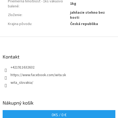
Priemerná hmotnosť - 1ks vákuovo
1kg
balené
:
jahňacie stehno bez
Zloženie
:
kosti
Krajina pôvodu
:
Česká republika
Z
á
p
ä
Kontakt
t
+421911632632
i
e
https://www.facebook.com/wita.sk
wita_slovakia/
Nákupný košík
0
KS /
0 €