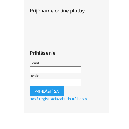
Prijímame online platby
Prihlásenie
E-mail
Heslo
PRIHLÁSIŤ SA
Nová registrácia
Zabudnuté heslo
Z
á
p