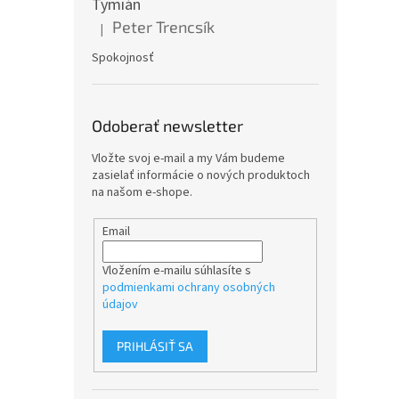
Tymián
Peter Trencsík
|
Hodnotenie produktu je 5 z 5 hviezdičiek.
Spokojnosť
Odoberať newsletter
Vložte svoj e-mail a my Vám budeme
zasielať informácie o nových produktoch
na našom e-shope.
Email
Vložením e-mailu súhlasíte s
podmienkami ochrany osobných
údajov
PRIHLÁSIŤ SA