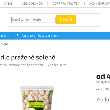
O NÁS
VEĽKOOBCHOD
DOPRAVA A PLATBA
AKO NAKUPOV
HĽADAŤ
akty
Prihlásenie affiliate partnera
solené
dle pražené solené
né
tenie
Podrobnosti hodnotenia
Značka:
Wita
nie
od
4
u
od
4,01 
Jednotk
od 16,35 
cena:
iek.
Zvoľte