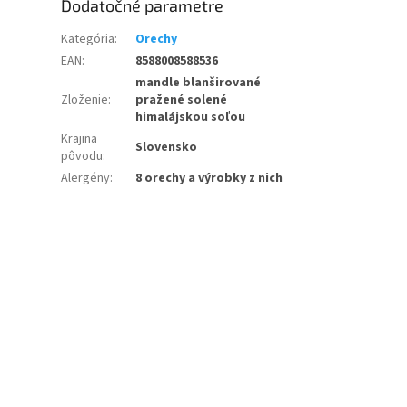
Dodatočné parametre
Kategória
:
Orechy
EAN
:
8588008588536
mandle blanširované
Zloženie
:
pražené solené
himalájskou soľou
Krajina
Slovensko
pôvodu
:
Alergény
:
8 orechy a výrobky z nich