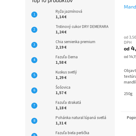
Top 10 produktov
Mand
Ryža jazmínová
1,14 €
Trstinový cukor DRY DEMERARA
1,24 €
od 3,5
Chia semienka premium
DPH
2,19 €
4
od
Jednot
od 14,1
Fazuľa čierna
cena:
1,58 €
Objavt
Kuskus svetlý
textúr
1,29 €
mandlí
Šošovica
1,57 €
250g
Fazuľa strakatá
1,18 €
Popi
Pohánka natural lúpaná svetlá
1,31 €
Fazuľa biela perlička