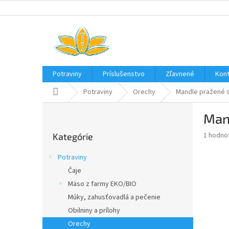
Prejsť
na
obsah
Potraviny
Príslušenstvo
Zľavnené
Kont
Domov
Potraviny
Orechy
Mandle pražené 
B
Man
o
Preskočiť
č
Priemer
1 hodno
Kategórie
kategórie
n
hodnote
ý
produkt
Potraviny
p
je
Čaje
5,0
a
z
Mäso z farmy EKO/BIO
n
5
e
Múky, zahusťovadlá a pečenie
hviezdič
l
Obilniny a prílohy
Orechy