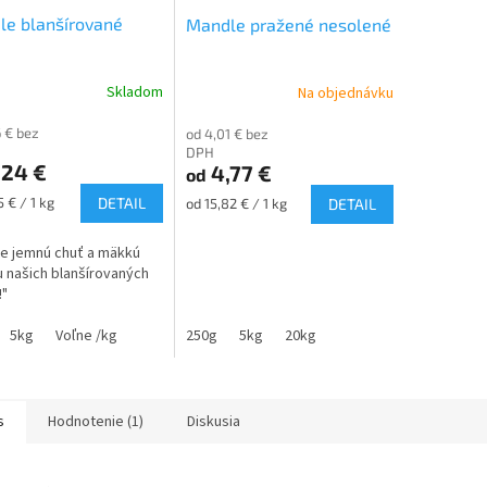
le blanšírované
Mandle pražené nesolené
Skladom
Na objednávku
6 € bez
od 4,01 € bez
DPH
,24 €
4,77 €
od
ková
Jednotková
5 € / 1 kg
DETAIL
od 15,82 € / 1 kg
DETAIL
cena:
e jemnú chuť a mäkkú
u našich blanšírovaných
!"
5kg
Voľne /kg
250g
5kg
20kg
s
Hodnotenie (1)
Diskusia