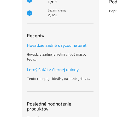
Pod
1,93 €
Sezam čierny
Popi
2,32 €
Recepty
Hovädzie zadné s ryžou natural
Hovädzie zadné je veľmi chudé mäso,
teda...
Letný šalát z čiernej quinoy
Tento recept je ideálny na letné grilova...
Posledné hodnotenie
produktov