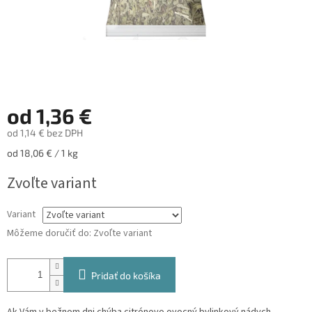
od
1,36 €
od
1,14 €
bez DPH
Jednotková
od 18,06 € / 1 kg
cena:
Zvoľte variant
Variant
Môžeme doručiť do:
Zvoľte variant
Pridať do košíka