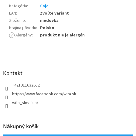
Kategória
:
Čaje
EAN
:
Zvoľte variant
Zloženie
:
medovka
Krajina pôvodu
:
Poľsko
?
Alergény
:
produkt nie je alergén
Z
á
p
ä
Kontakt
t
+421911632632
i
e
https://www.facebook.com/wita.sk
wita_slovakia/
Nákupný košík