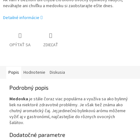
Ak Vám v bežnom dni chýba citrónovo ovocný bylinkový nádych,
neváhajte ani chvíľku a medovku si zaobstarajte ešte dnes.
Detailné informácie
OPÝTAŤ SA
ZDIEĽAŤ
Popis
Hodnotenie
Diskusia
Podrobný popis
Medovka
je stále čoraz viac populárna a využíva sa ako bylinný
liek na niektoré zdravotné problémy. Je však tiež známa ako
chutný aromatický čaj. Jej jedinečnú bylinkovú arómu môžeme
vyžiť aj v gastronómií, najčastejšie do rôznych ovocných
šalátov.
Dodatočné parametre