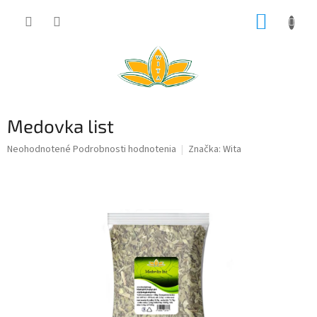
Prejsť
NÁKUP
na
obsah
KOŠÍK
Medovka list
Priemerné
Neohodnotené
Podrobnosti hodnotenia
Značka:
Wita
hodnotenie
produktu
je
0,0
z
5
hviezdičiek.