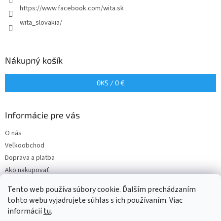
e
https://www.facebook.com/wita.sk
wita_slovakia/
Nákupný košík
0
KS /
0 €
Informácie pre vás
O nás
Veľkoobchod
Doprava a platba
Ako nakupovať
Obchodné podmienky
Tento web používa súbory cookie. Ďalším prechádzaním
Podmienky ochrany osobných údajov
tohto webu vyjadrujete súhlas s ich používaním. Viac
informácií
tu
.