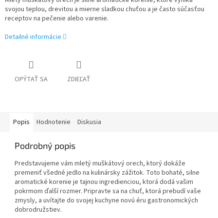
Mletý muškátový orech je silne aromatické korenie, ktoré vyniká
svojou teplou, drevitou a mierne sladkou chuťou a je často súčasťou
receptov na pečenie alebo varenie.
Detailné informácie
OPÝTAŤ SA
ZDIEĽAŤ
Popis
Hodnotenie
Diskusia
Podrobný popis
Predstavujeme vám mletý muškátový orech, ktorý dokáže
premeniť všedné jedlo na kulinársky zážitok. Toto bohaté, silne
aromatické korenie je tajnou ingredienciou, ktorá dodá vašim
pokrmom ďalší rozmer. Pripravte sa na chuť, ktorá prebudí vaše
zmysly, a uvítajte do svojej kuchyne novú éru gastronomických
dobrodružstiev.