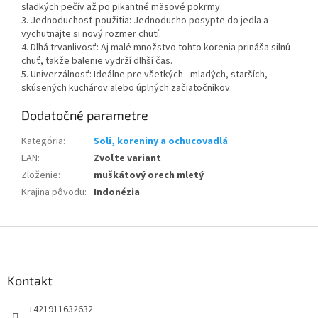
sladkých pečív až po pikantné mäsové pokrmy.
3. Jednoduchosť použitia: Jednoducho posypte do jedla a
vychutnajte si nový rozmer chutí.
4. Dlhá trvanlivosť: Aj malé množstvo tohto korenia prináša silnú
chuť, takže balenie vydrží dlhší čas.
5. Univerzálnosť: Ideálne pre všetkých - mladých, starších,
skúsených kuchárov alebo úplných začiatočníkov.
Dodatočné parametre
Kategória
:
Soli, koreniny a ochucovadlá
EAN
:
Zvoľte variant
Zloženie
:
muškátový orech mletý
Krajina pôvodu
:
Indonézia
Z
á
p
ä
Kontakt
t
+421911632632
i