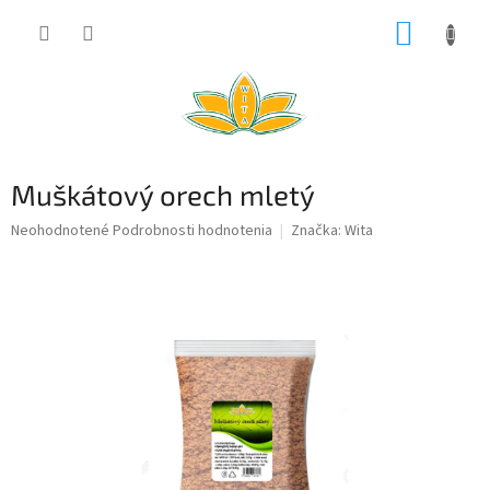
Prejsť
NÁKUP
na
obsah
KOŠÍK
Muškátový orech mletý
Priemerné
Neohodnotené
Podrobnosti hodnotenia
Značka:
Wita
hodnotenie
produktu
je
0,0
z
5
hviezdičiek.