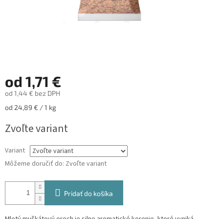
od
1,71 €
od
1,44 €
bez DPH
Jednotková
od 24,89 € / 1 kg
cena:
Zvoľte variant
Variant
Môžeme doručiť do:
Zvoľte variant
Pridať do košíka