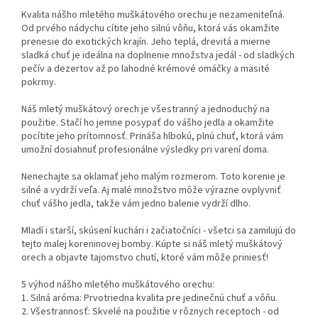
Kvalita nášho mletého muškátového orechu je nezameniteľná.
Od prvého nádychu cítite jeho silnú vôňu, ktorá vás okamžite
prenesie do exotických krajín. Jeho teplá, drevitá a mierne
sladká chuť je ideálna na doplnenie množstva jedál - od sladkých
pečív a dezertov až po lahodné krémové omáčky a mäsité
pokrmy.
Náš mletý muškátový orech je všestranný a jednoduchý na
použitie. Stačí ho jemne posypať do vášho jedla a okamžite
pocítite jeho prítomnosť. Prináša hlbokú, plnú chuť, ktorá vám
umožní dosiahnuť profesionálne výsledky pri varení doma.
Nenechajte sa oklamať jeho malým rozmerom. Toto korenie je
silné a vydrží veľa. Aj malé množstvo môže výrazne ovplyvniť
chuť vášho jedla, takže vám jedno balenie vydrží dlho.
Mladí i starší, skúsení kuchári i začiatočníci - všetci sa zamilujú do
tejto malej koreninovej bomby. Kúpte si náš mletý muškátový
orech a objavte tajomstvo chutí, ktoré vám môže priniesť!
5 výhod nášho mletého muškátového orechu:
1. Silná aróma: Prvotriedna kvalita pre jedinečnú chuť a vôňu.
2. Všestrannosť: Skvelé na použitie v rôznych receptoch - od