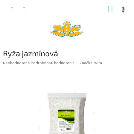
Prejsť
NÁKUP
na
obsah
KOŠÍK
Ryža jazmínová
Priemerné
Neohodnotené
Podrobnosti hodnotenia
Značka:
Wita
hodnotenie
produktu
je
0,0
z
5
hviezdičiek.