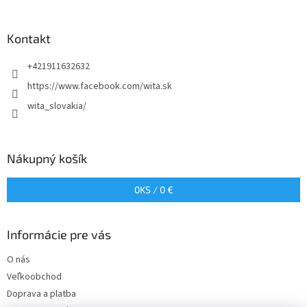
á
p
ä
Kontakt
t
+421911632632
i
e
https://www.facebook.com/wita.sk
wita_slovakia/
Nákupný košík
0
KS /
0 €
Informácie pre vás
O nás
Veľkoobchod
Doprava a platba