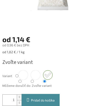
od
1,14 €
od
0,96 €
bez DPH
Jednotková
od 1,82 € / 1 kg
cena:
Zvoľte variant
Variant
Môžeme doručiť do:
Zvoľte variant
Pridať do košíka