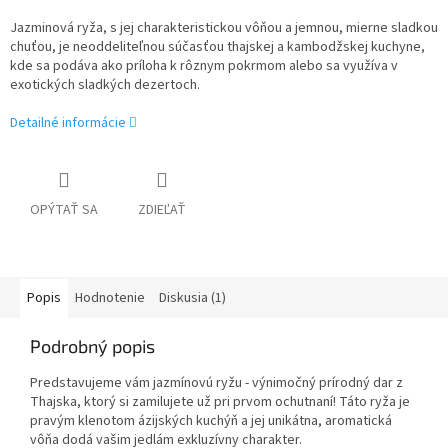
Jazminová ryža, s jej charakteristickou vôňou a jemnou, mierne sladkou
chuťou, je neoddeliteľnou súčasťou thajskej a kambodžskej kuchyne,
kde sa podáva ako príloha k rôznym pokrmom alebo sa využíva v
exotických sladkých dezertoch.
Detailné informácie
OPÝTAŤ SA
ZDIEĽAŤ
Popis
Hodnotenie
Diskusia (1)
Podrobný popis
Predstavujeme vám jazmínovú ryžu - výnimočný prírodný dar z
Thajska, ktorý si zamilujete už pri prvom ochutnaní! Táto ryža je
pravým klenotom ázijských kuchýň a jej unikátna, aromatická
vôňa dodá vašim jedlám exkluzívny charakter.