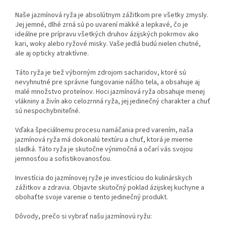
Naše jazmínová ryža je absolútnym zážitkom pre všetky zmysly.
Jej jemné, dlhé zrná sú po uvarení mäkké a lepkavé, čo je
ideálne pre prípravu všetkých druhov ázijských pokrmov ako
kari, woky alebo ryžové misky. Vaše jedlá budú nielen chutné,
ale aj opticky atraktívne.
Táto ryža je tiež výborným zdrojom sacharidov, ktoré sú
nevyhnutné pre správne fungovanie nášho tela, a obsahuje aj
malé množstvo proteínov. Hoci jazmínová ryža obsahuje menej
vlákniny a živín ako celozrnná ryža, jej jedinečný charakter a chuť
sú nespochybniteľné.
Vďaka špeciálnemu procesu namáčania pred varením, naša
jazmínová ryža má dokonalú textúru a chuť, ktorá je mierne
sladká. Táto ryža je skutočne výnimočná a očarí vás svojou
jemnosťou a sofistikovanosťou.
Investícia do jazmínovej ryže je investíciou do kulinárskych
zážitkov a zdravia. Objavte skutočný poklad ázijskej kuchyne a
obohaťte svoje varenie o tento jedinečný produkt.
Dôvody, prečo si vybrať našu jazmínovú ryžu: