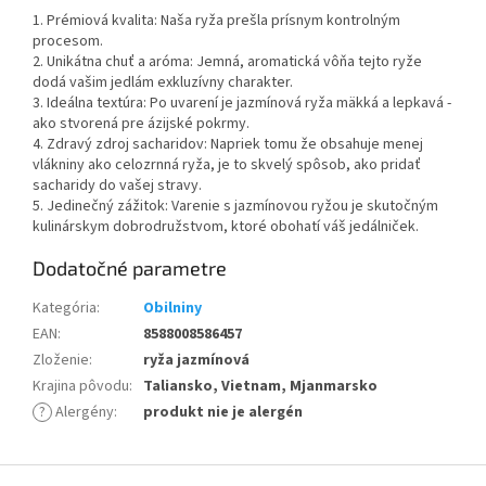
1. Prémiová kvalita: Naša ryža prešla prísnym kontrolným
procesom.
2. Unikátna chuť a aróma: Jemná, aromatická vôňa tejto ryže
dodá vašim jedlám exkluzívny charakter.
3. Ideálna textúra: Po uvarení je jazmínová ryža mäkká a lepkavá -
ako stvorená pre ázijské pokrmy.
4. Zdravý zdroj sacharidov: Napriek tomu že obsahuje menej
vlákniny ako celozrnná ryža, je to skvelý spôsob, ako pridať
sacharidy do vašej stravy.
5. Jedinečný zážitok: Varenie s jazmínovou ryžou je skutočným
kulinárskym dobrodružstvom, ktoré obohatí váš jedálniček.
Dodatočné parametre
Kategória
:
Obilniny
EAN
:
8588008586457
Zloženie
:
ryža jazmínová
Krajina pôvodu
:
Taliansko, Vietnam, Mjanmarsko
?
Alergény
:
produkt nie je alergén
Z