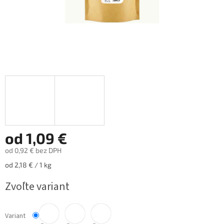
od
1,09 €
od
0,92 €
bez DPH
Jednotková
od 2,18 € / 1 kg
cena:
Zvoľte variant
Variant