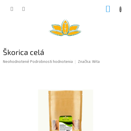
Prejsť
NÁKUP
na
obsah
KOŠÍK
Škorica celá
Priemerné
Neohodnotené
Podrobnosti hodnotenia
Značka:
Wita
hodnotenie
produktu
je
0,0
z
5
hviezdičiek.