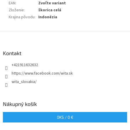
EAN
:
Zvoľte variant
Zloženie
:
škorica celá
Krajina pôvodu
:
Indonézia
Z
á
p
ä
Kontakt
t
+421911632632
i
e
https://www.facebook.com/wita.sk
wita_slovakia/
Nákupný košík
0
KS /
0 €