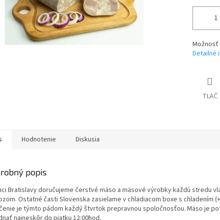
Možnosť d
Detailné 
TLAČ
s
Hodnotenie
Diskusia
robný popis
mci Bratislavy doručujeme čerstvé mäso a mäsové výrobky každú stredu v
ozom. Ostatné časti Slovenska zasielame v chladiacom boxe s chladením (+
čenie je týmto pádom každý štvrtok prepravnou spoločnosťou. Mäso je p
dnať najneskôr do piatku 12:00hod.