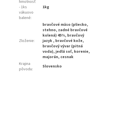
hmotnosť
- 1ks
1kg
vákuovo
balené
:
bravčové mäso (pliecko,
stehno, zadné bravčové
kolená) 45%, bravčový
Zloženie
:
jazyk , bravčové kože,
bravčový vývar (pitná
voda), jedlá soľ, korenie,
majorán, cesnak
Krajina
Slovensko
pôvodu
: