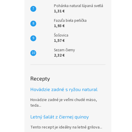
Pohánka natural lúpaná svetlá
1,31 €
Fazuľa biela perlička
1,93 €
Šošovica
1,57 €
Sezam čierny
2,32 €
Recepty
Hovädzie zadné s ryžou natural
Hovädzie zadné je veľmi chudé mäso,
teda...
Letný šalát z čiernej quinoy
Tento recept je ideálny na letné grilova...