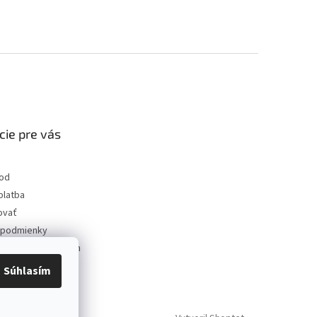
cie pre vás
od
platba
ovať
podmienky
 ochrany osobných
Súhlasím