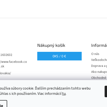
Nákupný košík
Informá
O nás
11632632
0
KS /
0 €
Veľkoobch
//www.facebook.co
Doprava a 
.sk
Ako nakup
lovakia/
Obchodné 
Podmienky
oužíva súbory cookie. Ďalším prechádzaním tohto webu
údajov
úhlas s ich používaním. Viac informácií
tu
.
ie