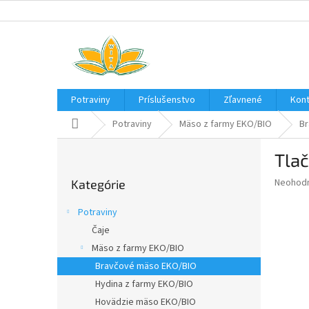
Prejsť
na
obsah
Potraviny
Príslušenstvo
Zľavnené
Kont
Domov
Potraviny
Mäso z farmy EKO/BIO
Br
B
Tla
o
Preskočiť
č
Priemer
Neohod
Kategórie
kategórie
n
hodnote
ý
produkt
Potraviny
p
je
Čaje
0,0
a
z
Mäso z farmy EKO/BIO
n
5
e
Bravčové mäso EKO/BIO
hviezdič
l
Hydina z farmy EKO/BIO
Hovädzie mäso EKO/BIO