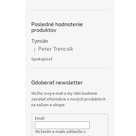
Posledné hodnotenie
produktov
Tymián
Peter Trencsík
|
Hodnotenie produktu je 5 z 5 hviezdičiek.
Spokojnosť
Odoberať newsletter
Vložte svoj e-mail a my Vám budeme
zasielať informácie o nových produktoch
na našom e-shope.
Email
Vložením e-mailu súhlasíte s