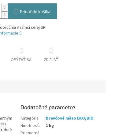
Pridať do košíka
oručnia v rámci celej SR.
informácie
OPÝTAŤ SA
ZDIEĽAŤ
Dodatočné parametre
lastným
Kategória
:
Bravčové mäso EKO/BIO
5€).
Hmotnosť
:
1 kg
otrebné
Priemerná