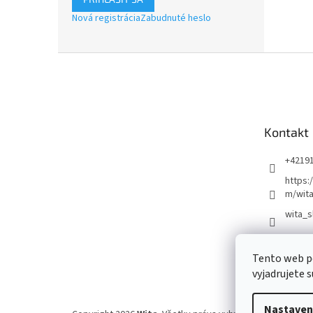
Nová registrácia
Zabudnuté heslo
Z
á
p
ä
t
Kontakt
i
e
+4219
https:
m/wita
wita_s
Tento web p
vyjadrujete s
Nastaven