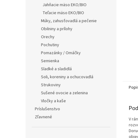
Jahňacie mäso EKO/BIO
Teľacie mäso EKO/BIO
Múky, zahusťovadlá a pečenie
Obilniny a prílohy
Orechy
Pochutiny
Pomazánky / Omáčky
Semienka
Sladké a sladidlá
Soli, koreniny a ochucovadlá
Strukoviny
Popi
Sušené ovocie a zelenina
Vločky a kaše
Pod
Príslušenstvo
Zľavnené
V rá
rozv
Doru
obje