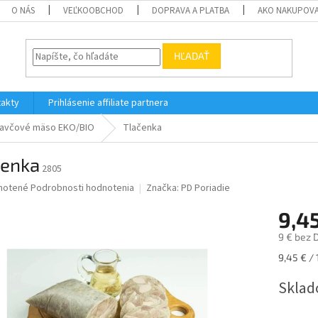
O NÁS
VEĽKOOBCHOD
DOPRAVA A PLATBA
AKO NAKUPOV
HĽADAŤ
akty
Prihlásenie affiliate partnera
avčové mäso EKO/BIO
Tlačenka
čenka
2805
né
notené
Podrobnosti hodnotenia
Značka:
PD Poriadie
nie
9,4
u
9 € bez 
Jednotk
9,45 € / 
cena:
iek.
Sklad