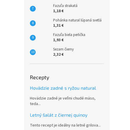
Fazuľa strakatá
1,18 €
Pohánka natural lúpaná svetlá
1,31 €
Fazuľa biela perlička
1,93 €
Sezam čierny
2,32 €
Recepty
Hovädzie zadné s ryžou natural
Hovädzie zadné je veľmi chudé mäso,
teda...
Letný šalát z čiernej quinoy
Tento recept je ideálny na letné grilova...