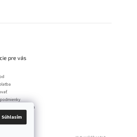
cie pre vás
od
platba
ovať
podmienky
 ochrany osobných
Súhlasím