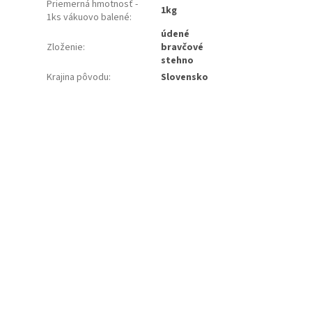
Priemerná hmotnosť -
1kg
1ks vákuovo balené
:
údené
Zloženie
:
bravčové
stehno
Krajina pôvodu
:
Slovensko