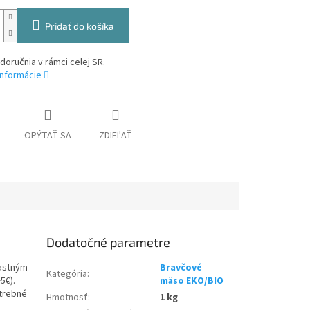
Pridať do košíka
oručnia v rámci celej SR.
informácie
OPÝTAŤ SA
ZDIEĽAŤ
Dodatočné parametre
lastným
Bravčové
Kategória
:
5€).
mäso EKO/BIO
otrebné
Hmotnosť
:
1 kg