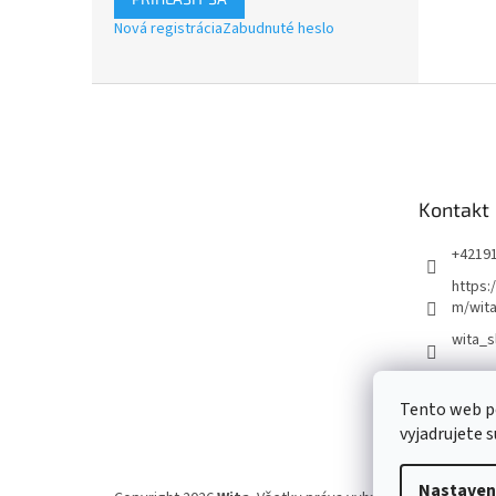
Nová registrácia
Zabudnuté heslo
Z
á
p
ä
t
Kontakt
i
e
+4219
https:
m/wita
wita_s
Tento web p
vyjadrujete s
Nastaven