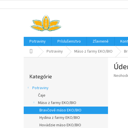
Prejsť
na
obsah
Potraviny
Príslušenstvo
Zľavnené
Kont
Domov
Potraviny
Mäso z farmy EKO/BIO
Br
B
Úde
o
Preskočiť
č
Priemer
Neohod
Kategórie
kategórie
n
hodnote
ý
produkt
Potraviny
p
je
Čaje
0,0
a
z
Mäso z farmy EKO/BIO
n
5
e
Bravčové mäso EKO/BIO
hviezdič
l
Hydina z farmy EKO/BIO
Hovädzie mäso EKO/BIO