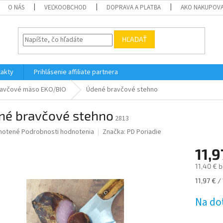
O NÁS
VEĽKOOBCHOD
DOPRAVA A PLATBA
AKO NAKUPOV
HĽADAŤ
akty
Prihlásenie affiliate partnera
avčové mäso EKO/BIO
Údené bravčové stehno
né bravčové stehno
2813
né
notené
Podrobnosti hodnotenia
Značka:
PD Poriadie
nie
11,9
u
11,40 € 
Jednotk
11,97 € / 
cena:
iek.
Na do