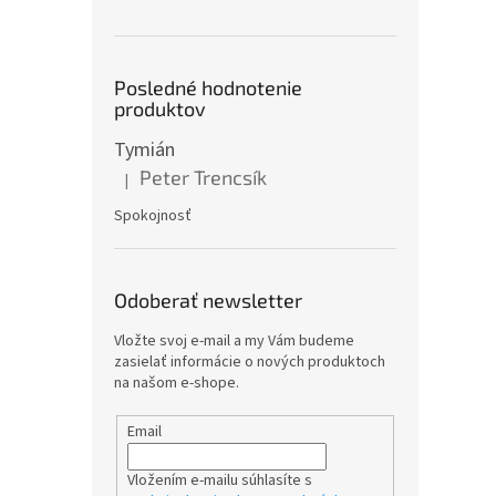
Posledné hodnotenie
produktov
Tymián
Peter Trencsík
|
Hodnotenie produktu je 5 z 5 hviezdičiek.
Spokojnosť
Odoberať newsletter
Vložte svoj e-mail a my Vám budeme
zasielať informácie o nových produktoch
na našom e-shope.
Email
Vložením e-mailu súhlasíte s