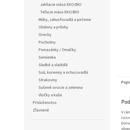
Jahňacie mäso EKO/BIO
Teľacie mäso EKO/BIO
Múky, zahusťovadlá a pečenie
Obilniny a prílohy
Orechy
Pochutiny
Pomazánky / Omáčky
Semienka
Sladké a sladidlá
Soli, koreniny a ochucovadlá
Strukoviny
Popi
Sušené ovocie a zelenina
Vločky a kaše
Pod
Príslušenstvo
Zľavnené
V rá
rozv
Doru
obje