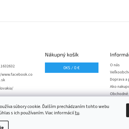
Nákupný košík
Informá
O nás
11632632
0
KS /
0 €
Veľkoobch
//www.facebook.co
Doprava a 
.sk
Ako nakup
lovakia/
Obchodné 
Podmienky
oužíva súbory cookie. Ďalším prechádzaním tohto webu
údajov
úhlas s ich používaním. Viac informácií
tu
.
ie