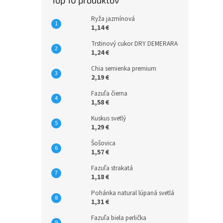
Top 10 produktov
Ryža jazmínová
1,14 €
Trstinový cukor DRY DEMERARA
1,24 €
Chia semienka premium
2,19 €
Fazuľa čierna
1,58 €
Kuskus svetlý
1,29 €
Šošovica
1,57 €
Fazuľa strakatá
1,18 €
Pohánka natural lúpaná svetlá
1,31 €
Fazuľa biela perlička