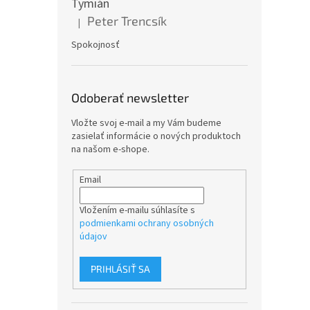
Tymián
Peter Trencsík
|
Hodnotenie produktu je 5 z 5 hviezdičiek.
Spokojnosť
Odoberať newsletter
Vložte svoj e-mail a my Vám budeme
zasielať informácie o nových produktoch
na našom e-shope.
Email
Vložením e-mailu súhlasíte s
podmienkami ochrany osobných
údajov
PRIHLÁSIŤ SA