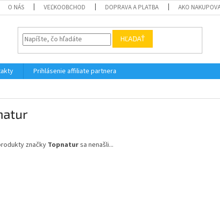
O NÁS
VEĽKOOBCHOD
DOPRAVA A PLATBA
AKO NAKUPOV
HĽADAŤ
akty
Prihlásenie affiliate partnera
natur
produkty značky
Topnatur
sa nenašli...