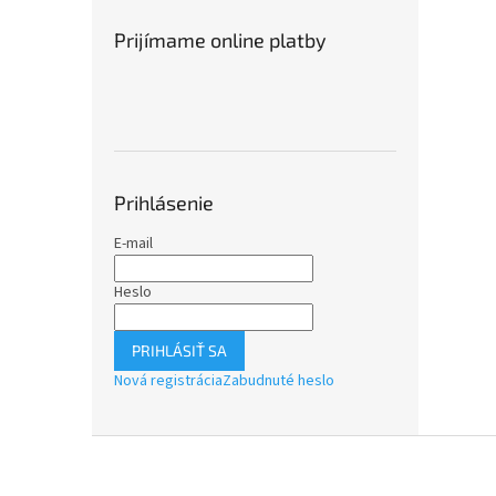
Prijímame online platby
Prihlásenie
E-mail
Heslo
PRIHLÁSIŤ SA
Nová registrácia
Zabudnuté heslo
Z
á
p