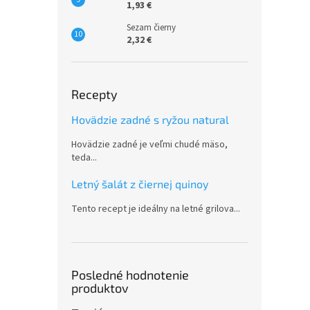
1,93 €
Sezam čierny
2,32 €
Recepty
Hovädzie zadné s ryžou natural
Hovädzie zadné je veľmi chudé mäso,
teda...
Letný šalát z čiernej quinoy
Tento recept je ideálny na letné grilova...
Posledné hodnotenie
produktov