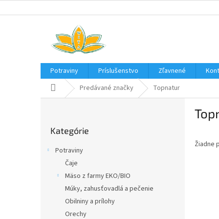
Prejsť
na
obsah
Potraviny
Príslušenstvo
Zľavnené
Kont
Domov
Predávané značky
Topnatur
B
Top
o
Preskočiť
č
Kategórie
kategórie
n
Žiadne 
ý
Potraviny
p
Čaje
a
Mäso z farmy EKO/BIO
n
e
Múky, zahusťovadlá a pečenie
l
Obilniny a prílohy
Orechy