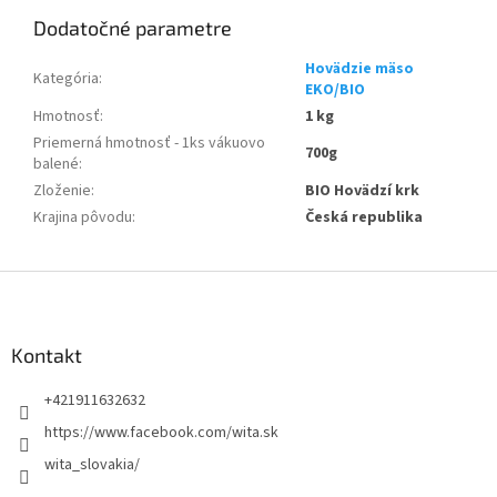
Dodatočné parametre
Hovädzie mäso
Kategória
:
EKO/BIO
Hmotnosť
:
1 kg
Priemerná hmotnosť - 1ks vákuovo
700g
balené
:
Zloženie
:
BIO Hovädzí krk
Krajina pôvodu
:
Česká republika
Z
á
p
ä
Kontakt
t
+421911632632
i
e
https://www.facebook.com/wita.sk
wita_slovakia/