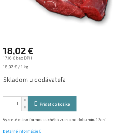
18,02 €
17,16 € bez DPH
Jednotková
18,02 € / 1 kg
cena:
Skladom u dodávateľa
Pridať do košíka
Vyzreté mäso formou suchého zrania po dobu min. 12dní.
Detailné informácie