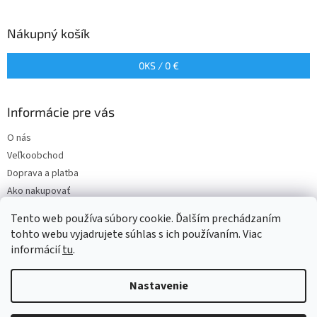
Nákupný košík
0
KS /
0 €
Informácie pre vás
O nás
Veľkoobchod
Doprava a platba
Ako nakupovať
Obchodné podmienky
Tento web používa súbory cookie. Ďalším prechádzaním
Podmienky ochrany osobných údajov
tohto webu vyjadrujete súhlas s ich používaním. Viac
informácií
tu
.
Nastavenie
Vytvoril Shoptet