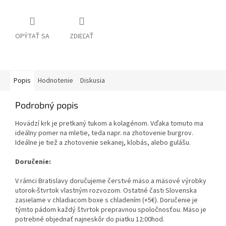
OPÝTAŤ SA
ZDIEĽAŤ
Popis
Hodnotenie
Diskusia
Podrobný popis
Hovädzí krk je pretkaný tukom a kolagénom. Vďaka tomuto ma
ideálny pomer na mletie, teda napr. na zhotovenie burgrov.
Ideálne je tiež a zhotovenie sekanej, klobás, alebo gulášu.
Doručenie:
V rámci Bratislavy doručujeme čerstvé mäso a mäsové výrobky
utorok-štvrtok vlastným rozvozom. Ostatné časti Slovenska
zasielame v chladiacom boxe s chladením (+5€). Doručenie je
týmto pádom každý štvrtok prepravnou spoločnosťou. Mäso je
potrebné objednať najneskôr do piatku 12:00hod.