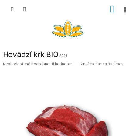
Prejsť
NÁKUP
na
obsah
KOŠÍK
Hovädzí krk BIO
2281
Priemerné
Neohodnotené
Podrobnosti hodnotenia
Značka:
Farma Rudimov
hodnotenie
produktu
je
0,0
z
5
hviezdičiek.