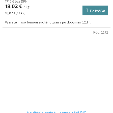
17,16 € bez DPH
18,02 €
/ kg
Do košíka
Jednotková
18,02 € / 1 kg
cena:
Vyzreté mäso formou suchého zrania po dobu min. 12dní.
Kód:
2272
Hovädzie zadné - spodný šál BIO