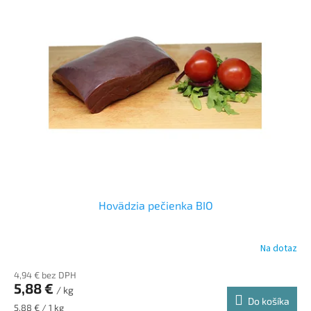
Hovädzia pečienka BIO
Na dotaz
4,94 € bez DPH
5,88 €
/ kg
Do košíka
Jednotková
5,88 € / 1 kg