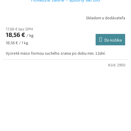
Skladom u dodávateľa
Priemerné
hodnotenie
17,68 € bez DPH
produktu
18,56 €
je
/ kg
Do košíka
5,0
Jednotková
18,56 € / 1 kg
z
cena:
5
Vyzreté mäso formou suchého zrania po dobu min. 12dní.
hviezdičiek.
Kód:
2950