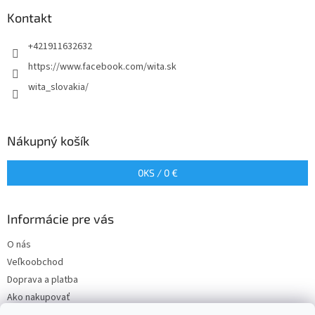
p
a
ä
Kontakt
c
t
i
+421911632632
i
e
p
e
https://www.facebook.com/wita.sk
r
wita_slovakia/
v
k
y
v
Nákupný košík
ý
p
i
0
KS /
0 €
s
u
Informácie pre vás
O nás
Veľkoobchod
Doprava a platba
Ako nakupovať
Obchodné podmienky