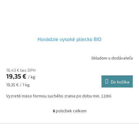
Hovädzie vysoké pliecko BIO
Skladom u dodávateľa
18,43 € bez DPH
19,35 €
/ kg
Do košíka
Jednotková
19,35 € / 1 kg
cena:
Vyzreté mäso formou suchého zrania po dobu min. 12dní.
6
položiek celkom
O
v
l
Z
á
á
d