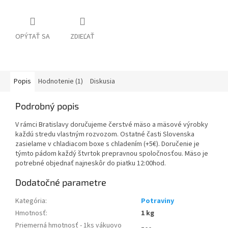
OPÝTAŤ SA
ZDIEĽAŤ
Popis
Hodnotenie (1)
Diskusia
Podrobný popis
V rámci Bratislavy doručujeme čerstvé mäso a mäsové výrobky
každú stredu vlastným rozvozom. Ostatné časti Slovenska
zasielame v chladiacom boxe s chladením (+5€). Doručenie je
týmto pádom každý štvrtok prepravnou spoločnosťou. Mäso je
potrebné objednať najneskôr do piatku 12:00hod.
Dodatočné parametre
Kategória
:
Potraviny
Hmotnosť
:
1 kg
Priemerná hmotnosť - 1ks vákuovo