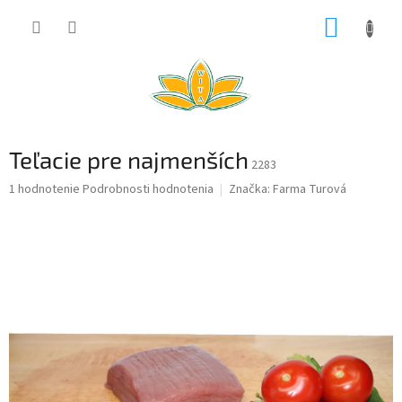
Prejsť
NÁKUP
na
obsah
KOŠÍK
Teľacie pre najmenších
2283
Priemerné
1 hodnotenie
Podrobnosti hodnotenia
Značka:
Farma Turová
hodnotenie
produktu
je
5,0
z
5
hviezdičiek.