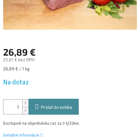
26,89 €
25,61 € bez DPH
Jednotková
26,89 € / 1 kg
cena:
Na dotaz
Pridať do košíka
Dostupné na objednávku raz za 3 týždne.
Detailné informácie