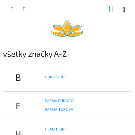
Prejsť
NÁKUP
na
obsah
KOŠÍK
všetky značky A-Z
B
BURKHARDT
FARMA RUDIMOV
F
FARMA TUROVÁ
HEALTH LINK
H