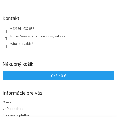
Z
á
p
ä
Kontakt
t
+421911632632
i
e
https://www.facebook.com/wita.sk
wita_slovakia/
Nákupný košík
0
KS /
0 €
Informácie pre vás
O nás
Veľkoobchod
Doprava a platba