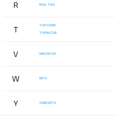
R
REAL THAI
TOP-FARM
T
TOPNATUR
V
VINCENTKA
W
WITA
Y
YUMEARTH